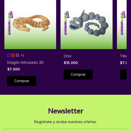
+2
Onix
Tibur
Dragón Articulado 3D
$15.000
$7.0
$7.000
Comprar
Newsletter
Regístrate y recibe nuestras ofertas.