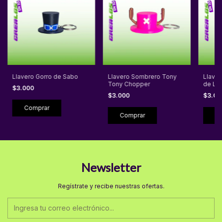
Llavero Gorro de Sabo
Llavero Sombrero Tony
Llave
Tony Chopper
de Luf
$3.000
$3.000
$3.0
Newsletter
Regístrate y recibe nuestras ofertas.