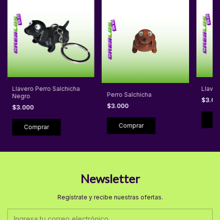
Llavero Perro Salchicha
Llaver
Perro Salchicha
Negro
$3.0
$3.000
$3.000
Newsletter
Regístrate y recibe nuestras ofertas.