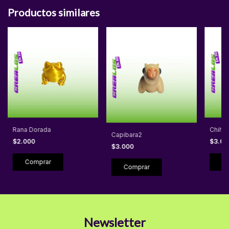
Productos similares
Rana Dorada
Chihu
Capibara2
$2.000
$3.0
$3.000
Newsletter